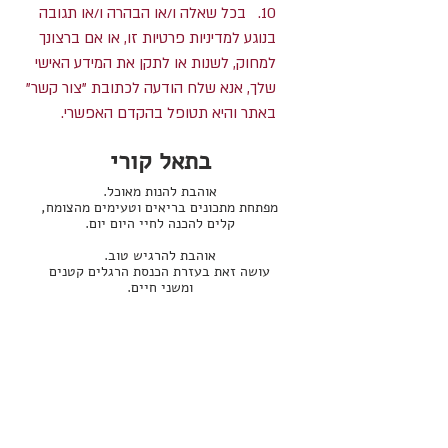
10. בכל שאלה ו/או הבהרה ו/או תגובה
בנוגע למדיניות פרטיות זו, או אם ברצונך
למחוק, לשנות או לתקן את המידע האישי
שלך, אנא שלח הודעה לכתובת "צור קשר"
באתר והיא תטופל בהקדם האפשרי.
בתאל קורי
אוהבת להנות מאוכל.
מפתחת מתכונים בריאים וטעימים מהצומח,
קלים להכנה לחיי היום יום.
אוהבת להרגיש טוב.
עושה זאת בעזרת הכנסת הרגלים קטנים
ומשני חיים.
חיה עם קרוהן ופיברומיאלגיה ללא תרופות.
עוזרת למי שרוצה לחיות בריא יותר.
בדרך הדרגתית ופשוטה, בדגש על אוכל טעים
והקשבה לצרכי הגוף.
מומחית בפיתוח מתכונים מהצומח ללא גלוטן
ובהתמודדות עם בעיות עיכול.
המשך קריאה אודות בתאל